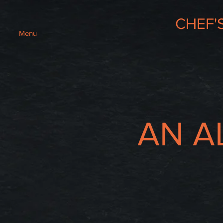
CHEF'
Menu
AN A