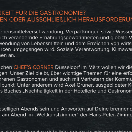
KEIT FÜR DIE GASTRONOMIE?
NCEN ODER AUSSCHLIEßLICH HERAUSFORDER
Lebensmittelverschwendung, Verpackungen sowie Wasser-
 sich verändernde Ernährungsgewohnheiten und globale V
endung von Lebensmitteln und dem Erreichen von wirtsch
urcen umgegangen wird. Soziale Verantwortung, Klimawa
hen an.
eichen
CHEF’S CORNER
Düsseldorf im März wollen wir d
n. Unser Ziel bleibt, über wichtige Themen für eine erf
ahrenen Gastronomen und auch mit Vertretern der Kommu
lpunkt. Unter anderem wird Axel Gruner, ausgebildeter Koc
Buches „Nachhaltigkeit in der Hotellerie und Gastronomi
 geselligen Abends sein und Antworten auf Deine brenn
 am Abend im „Weltkunstzimmer“ der Hans-Peter-Zimmer-