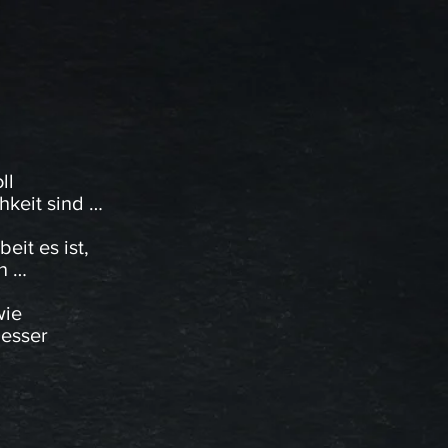
ll
hkeit sind …
eit es ist,
n …
wie
besser